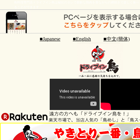
鳥料理専門店ドライブイン鳥は秘伝のタレで新鮮な鶏肉を昔ながらの網焼きで楽しく食べ
ることができます
■Japanese
■English
■中文(簡体)