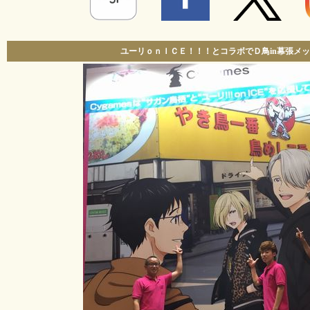
ユーリｏｎＩＣＥ！！！とコラボでＤ鳥in幕張メッ