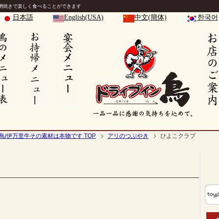
網焼きで楽しく食べることができます
日本語
English(USA)
中文(簡体)
한국어
鳥/伊万里牛その素材は本物です TOP
アリのつぶやき
ひよこクラブ