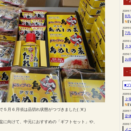
・
2026年
8
2026年
7
2025年
スタ
2025年
お
・
■ブ
2026年
２
５月６月頃は品切れ状態がつづきました( ;∀;)
2026年
定
盆に向けて、中元におすすめの「ギフトセット」や、
2026年
メ