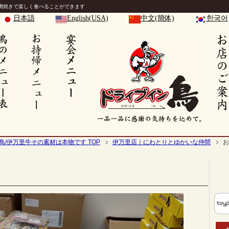
網焼きで楽しく食べることができます
日本語
English(USA)
中文(簡体)
한국어
鳥/伊万里牛その素材は本物です TOP
伊万里店｜にわとりとゆかいな仲間
お