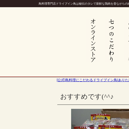
鳥料理専門店ドライブイン鳥は秘伝のタレで新鮮な鶏肉を昔ながらの
[公式]鳥料理にこだわるドライブイン鳥|ありた
おすすめです(^^♪