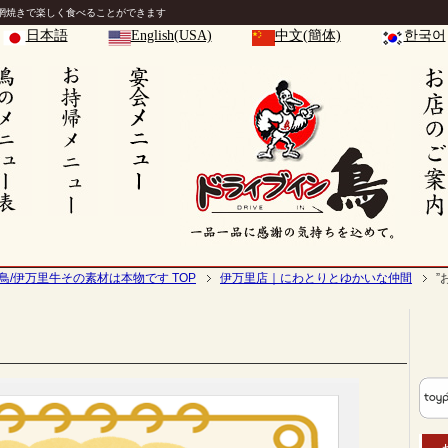
網焼きで楽しく食べることができます
日本語
English(USA)
中文(簡体)
한국어
鳥/伊万里牛その素材は本物です TOP
伊万里店｜にわとりとゆかいな仲間
”