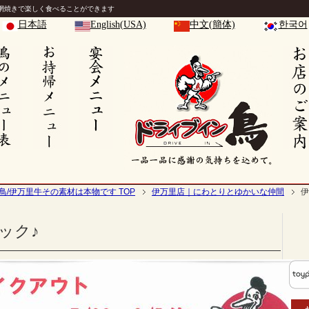
網焼きで楽しく食べることができます
日本語
English(USA)
中文(簡体)
한국어
鳥/伊万里牛その素材は本物です TOP
伊万里店｜にわとりとゆかいな仲間
伊
ック♪