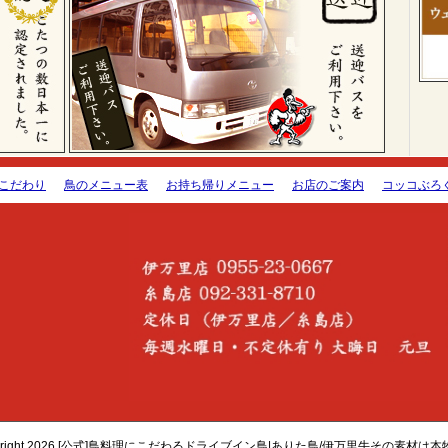
こだわり
鳥のメニュー表
お持ち帰りメニュー
お店のご案内
コッコぶろ
yright 2026 [公式]鳥料理にこだわるドライブイン鳥|ありた鳥/伊万里牛その素材は