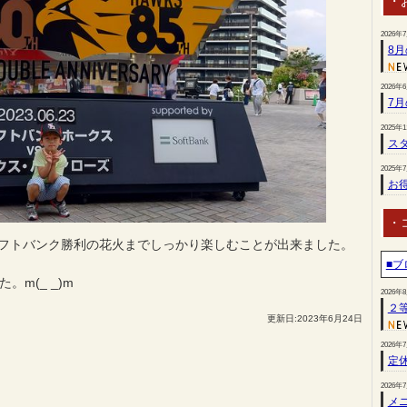
・
2026年
8
2026年
7
2025年
スタ
2025年
お
・
フトバンク勝利の花火までしっかり楽しむことが出来ました。
■ブ
m(_ _)m
2026年
２
更新日:2023年6月24日
2026年
定
2026年
メ