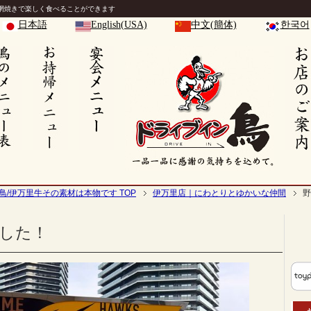
網焼きで楽しく食べることができます
日本語
English(USA)
中文(簡体)
한국어
鳥/伊万里牛その素材は本物です TOP
伊万里店｜にわとりとゆかいな仲間
野
した！