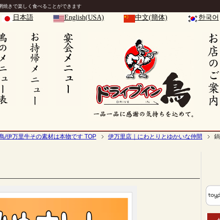
網焼きで楽しく食べることができます
日本語
English(USA)
中文(簡体)
한국어
鳥/伊万里牛その素材は本物です TOP
伊万里店｜にわとりとゆかいな仲間
鍋