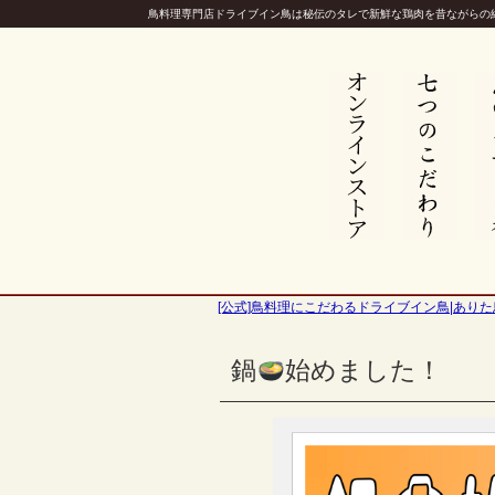
鳥料理専門店ドライブイン鳥は秘伝のタレで新鮮な鶏肉を昔ながらの
[公式]鳥料理にこだわるドライブイン鳥|ありた
鍋
始めました！