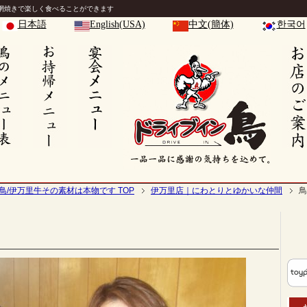
網焼きで楽しく食べることができます
日本語
English(USA)
中文(簡体)
한국어
鳥/伊万里牛その素材は本物です TOP
伊万里店｜にわとりとゆかいな仲間
鳥