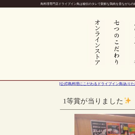
鳥料理専門店ドライブイン鳥は秘伝のタレで新鮮な鶏肉を昔ながらの
[公式]鳥料理にこだわるドライブイン鳥|ありた
1等賞が当りました