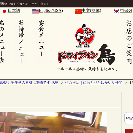
網焼きで楽しく食べることができます
日本語
English(USA)
中文(簡体)
한국어
鳥/伊万里牛その素材は本物です TOP
伊万里店｜にわとりとゆかいな仲間
1