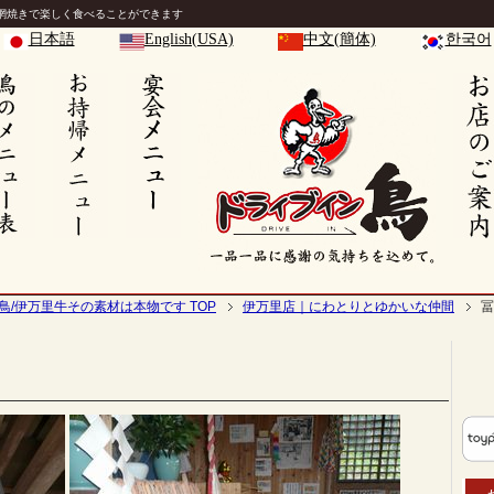
網焼きで楽しく食べることができます
日本語
English(USA)
中文(簡体)
한국어
鳥/伊万里牛その素材は本物です TOP
伊万里店｜にわとりとゆかいな仲間
冨