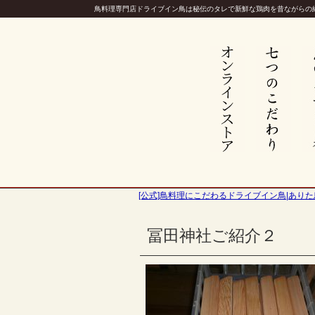
鳥料理専門店ドライブイン鳥は秘伝のタレで新鮮な鶏肉を昔ながらの
[公式]鳥料理にこだわるドライブイン鳥|ありた
冨田神社ご紹介２