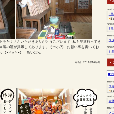
・
2026年
8
2026年
7
2025年
スタ
トをたくさんいただきありがとうございます!!私も早速行ってき
当選の証が掲示してあります。その小刀にお願い事を書いてお
2025年
お
っ（●＾o＾●） あいぼん
・
更新日:2011年10月4日
■ブ
2026年
２
2026年
定
2026年
メ