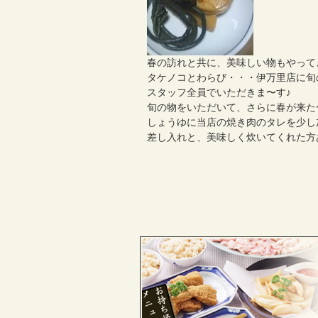
春の訪れと共に、美味しい物もやって
タケノコとわらび・・・伊万里店に旬
スタッフ全員でいただきま〜す♪
旬の物をいただいて、さらに春が来た
しょうゆに当店の焼き肉のタレを少し
差し入れと、美味しく炊いてくれた方