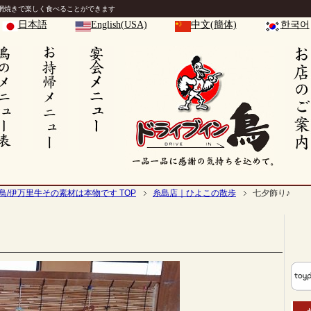
網焼きで楽しく食べることができます
日本語
English(USA)
中文(簡体)
한국어
鳥/伊万里牛その素材は本物です TOP
糸島店｜ひよこの散歩
七夕飾り♪