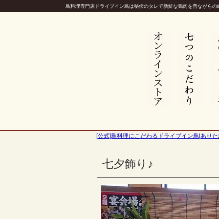
鳥料理専門店ドライブイン鳥は秘伝のタレで新鮮な鶏肉を昔ながらの
[公式]鳥料理にこだわるドライブイン鳥|ありた
七夕飾り♪