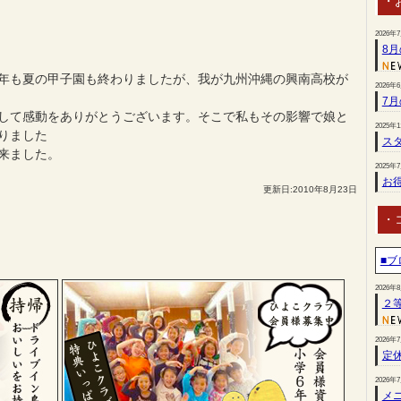
・
2026年
8
年も夏の甲子園も終わりましたが、我が九州沖縄の興南高校が
2026年
7
して感動をありがとうございます。そこで私もその影響で娘と
2025年
りました
スタ
来ました。
2025年
お
更新日:2010年8月23日
・
■ブ
2026年
２
2026年
定
2026年
メ