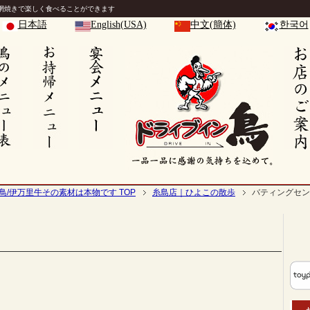
網焼きで楽しく食べることができます
日本語
English(USA)
中文(簡体)
한국어
鳥/伊万里牛その素材は本物です TOP
糸島店｜ひよこの散歩
バティングセン