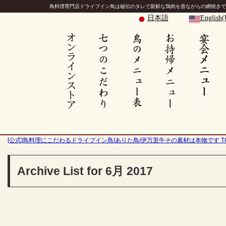
鳥料理専門店ドライブイン鳥は秘伝のタレで新鮮な鶏肉を昔ながらの網焼きで
日本語
English
[公式]鳥料理にこだわるドライブイン鳥|ありた鳥/伊万里牛その素材は本物です T
Archive List for 6月 2017