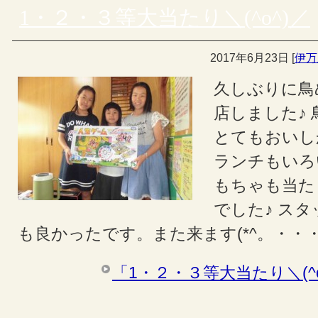
1・２・３等大当たり＼(^o^)／
2017年6月23日
[
伊万
久しぶりに鳥
店しました♪
とてもおいし
ランチもいろ
もちゃも当た
でした♪ ス
も良かったです。また来ます(*^。・・
「1・２・３等大当たり＼(^