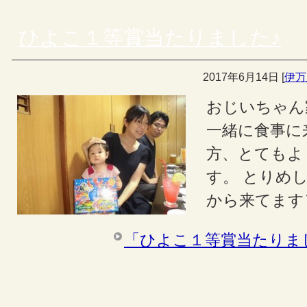
ひよこ１等賞当たりました♪
2017年6月14日
[
伊万
おじいちゃん
一緒に食事に
方、とてもよ
す。 とりめ
から来てます＼
「ひよこ１等賞当たりま