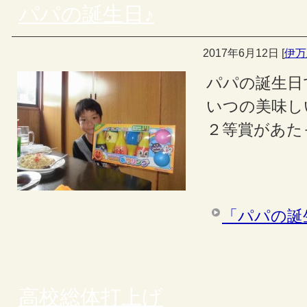
パパの誕生日♪
2017年6月12日
[
伊万
パパの誕生日で
いつの美味し
２等賞があたっ
「パパの誕
高校総体打上げ