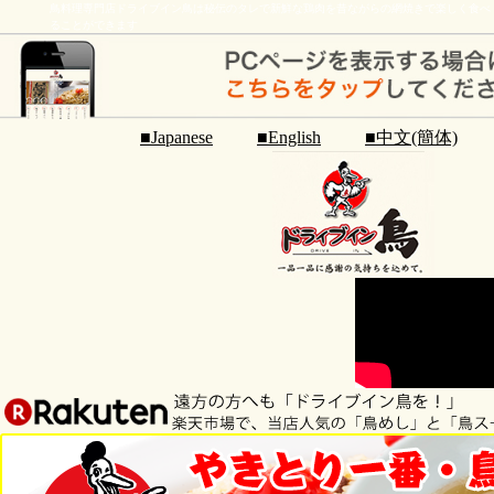
鳥料理専門店ドライブイン鳥は秘伝のタレで新鮮な鶏肉を昔ながらの網焼きで楽しく食べ
ることができます
■Japanese
■English
■中文(簡体)